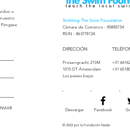
viduo u
 nuestro
Stichting The Swim Foundation
? Póngase
Cámara de Comercio - 85885754
RSIN - 863778124
DIRECCIÓN
TELÉFO
Prinsengracht 213M
+31 6416
1015 DT Ámsterdam
+31 6518
Los países bajos
ENVIAR
Descargar
Facebook
Go
© 2022 por la Fundación Nadar