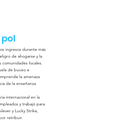
 pol
jos ingresos durante más
eligro de ahogarse y la
as comunidades locales.
uela de buceo e
 comprende la amenaza
cia de la enseñanza
ia internacional en la
empleados y trabajó para
ever y Lucky Strike,
or retribuir.