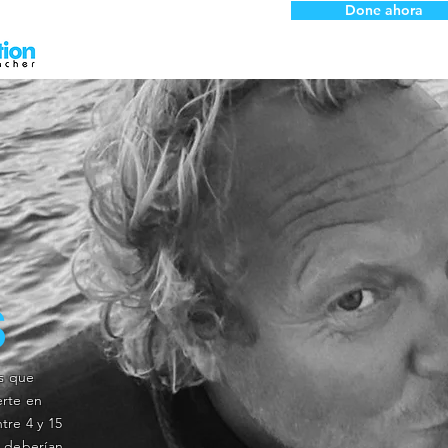
Done ahora
S
s que
erte en
tre 4 y 15
s deberían