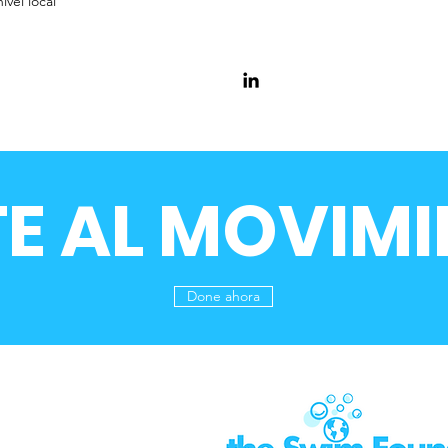
vel local
TE AL MOVIMI
Done ahora