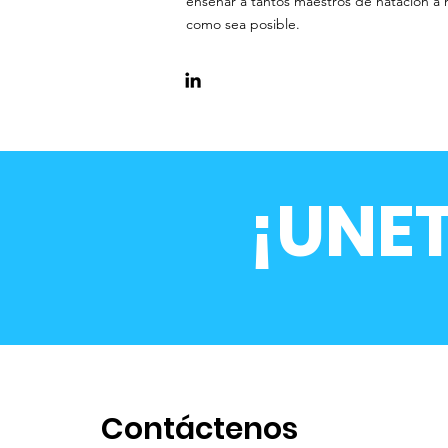
enseñar a tantos maestros de natación a ni
como sea posible.
¡UNE
Contáctenos