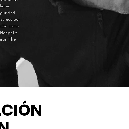
idades
eguridad
orzamos por
ación como
 Hengel y
daron The
ACIÓN
N