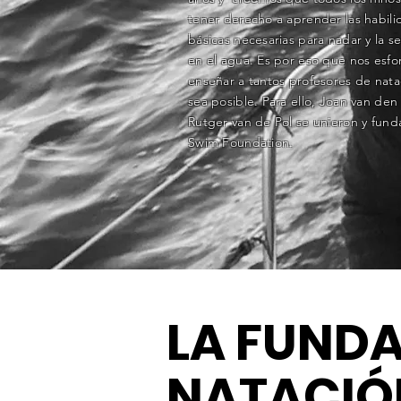
tener derecho a aprender las habil
básicas necesarias para nadar y la s
en el agua. Es por eso que nos esf
enseñar a tantos profesores de nat
sea posible. Para ello, Joan van den
Rutger van de Pol se unieron y fun
Swim Foundation.
LA FUND
NATACIÓ