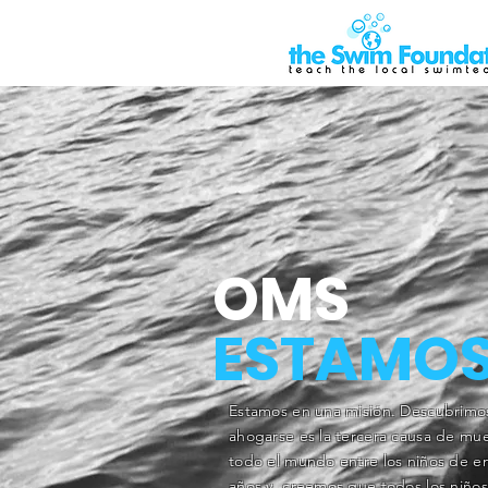
OMS
ESTAMO
Estamos en una misión. Descubrimo
ahogarse es la tercera causa de mu
todo el mundo entre los niños de en
años y creemos que todos los niño