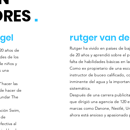
ORES
.
gel
rutger van de
Rutger ha vivido en países de ba
 20 años de
de 20 años y aprendió sobre el p
des de los
falta de habilidades básicas en l
e niños y
Como ex propietario de una esc
s una
instructor de buceo calificado,
inminente del agua y la importan
"hacer las
sistemática.
 de hacer de
Después de una carrera publicitar
fundar The
que dirigió una agencia de 120 
marcas como Danone, Nestlé, Unil
ación Swim,
ahora está ansioso y apasionado p
 de
ectiva al