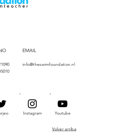
NO
EMAIL
21090
info@theswimfoundation.nl
05010
rjeo
Instagram
Youtube
Volver arriba